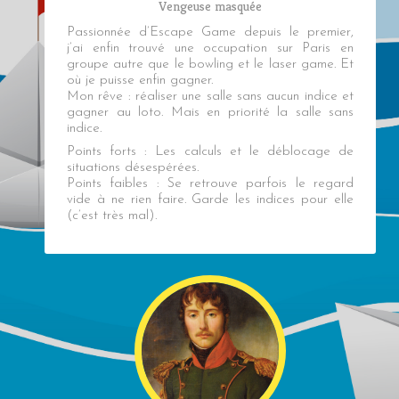
Vengeuse masquée
Passionnée d’Escape Game depuis le premier,
j’ai enfin trouvé une occupation sur Paris en
groupe autre que le bowling et le laser game. Et
où je puisse enfin gagner.
Mon rêve : réaliser une salle sans aucun indice et
gagner au loto. Mais en priorité la salle sans
indice.
Points forts : Les calculs et le déblocage de
situations désespérées.
Points faibles : Se retrouve parfois le regard
vide à ne rien faire. Garde les indices pour elle
(c’est très mal).