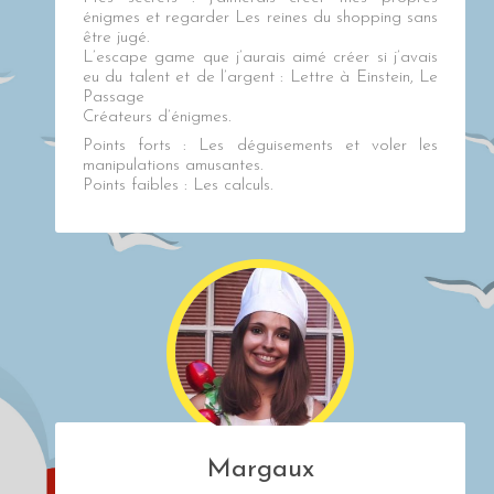
énigmes et regarder Les reines du shopping sans
être jugé.
L’escape game que j’aurais aimé créer si j’avais
eu du talent et de l’argent :
Lettre à Einstein, Le
Passage
Créateurs d’énigmes.
Points forts : Les déguisements et voler les
manipulations amusantes.
Points faibles : Les calculs.
Margaux