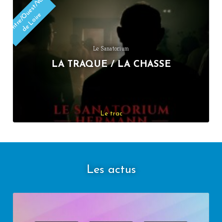
C
e
n
t
r
e
/
u
e
s
t
/
V
al
d
e
L
oi
r
O
e
Le Sanatorium
LA TRAQUE / LA CHASSE
Le trac
Les actus