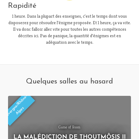
Rapidité
1 heure. Dans la plupart des enseignes, c’est le temps dont vous
disposerez pour résoudre l’énigme proposée. Et 1 heure, ça va vite.
Il va donc falloir aller vite pour toutes les autres compétences
décrites ici. Pas de panique, la quantité d’énigmes est en
adéquation avec le temps.
Quelques salles au hasard
A
u
v
e
r
g
e
/
R
h
ô
n
e
-
Al
p
e
n
s
Game of Room
LA MALÉDICTION DE THOUTMÔSIS II