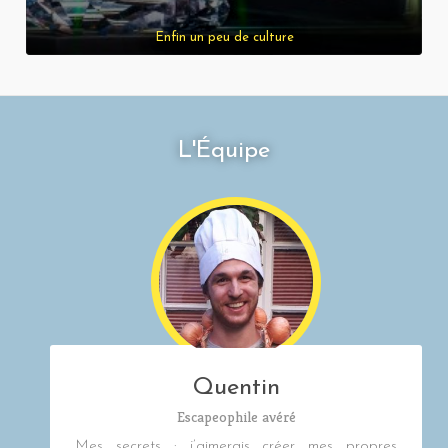
Enfin un peu de culture
L'Équipe
Quentin
Escapeophile avéré
Mes secrets : j’aimerais créer mes propres