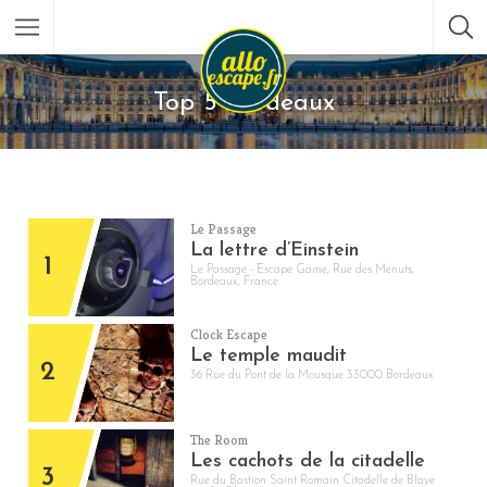
Top 5 Bordeaux
Le Passage
La lettre d’Einstein
1
Le Passage - Escape Game, Rue des Menuts,
Bordeaux, France
Clock Escape
Le temple maudit
2
36 Rue du Pont de la Mousque 33000 Bordeaux
The Room
Les cachots de la citadelle
3
Rue du Bastion Saint Romain Citadelle de Blaye