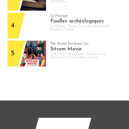
33390 Blaye
Le Passage
Fouilles archéologiques
4
Le Passage - Escape Game, Rue des Menuts,
Bordeaux, France
The Hostel Bordeaux Lac
Sitcom Movie
5
THE END Escape Game - Bordeaux, Rue
Dumont d'Urville, Bordeaux, France
Contactez-nous