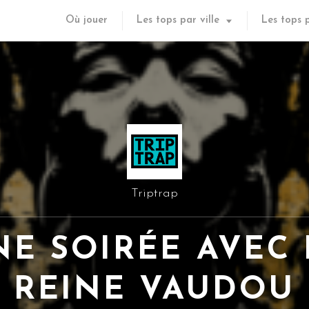
Où jouer
Les tops par ville
Les tops 
Triptrap
NE SOIRÉE AVEC 
REINE VAUDOU