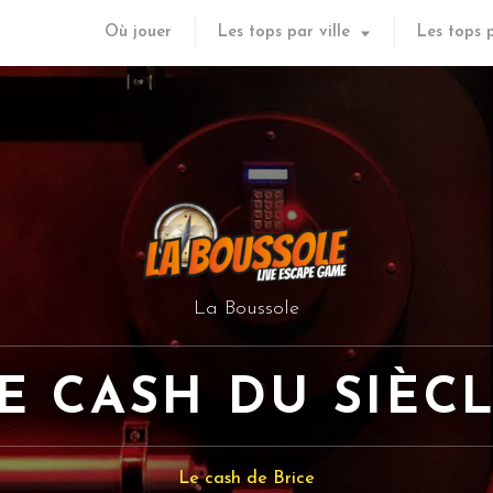
Où jouer
Les tops par ville
Les tops 
La Boussole
E CASH DU SIÈC
Le cash de Brice