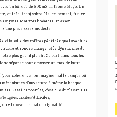
s avec un bureau de 300m2 au 12ème étage. Un
te, et très (trop) sobre. Heureusement, figure
es énigmes sont très linéaires, et assez
ans une pièce assez modeste.
ée et la salle des coffres pénétrée que l’aventure
isuelle et sonore change, et le dynamisme du
 notre plus grand plaisir. Ca part dans tous les
x de se séparer pour amasser un max de butin.
L
m
l’hyper cohérence : on imagine mal la banque ou
l
F
des mécanismes d’ouverture à même la banque.
mites. Passé ce postulat, c’est que du plaisir. Les
/longues, faciles/difficiles,
 on y trouve pas mal d’originalité.