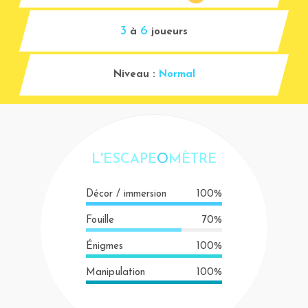
3
6
à
joueurs
Niveau :
Normal
L'ESCAPE
O
MÈTRE
Décor / immersion
100%
Fouille
70%
Énigmes
100%
Manipulation
100%