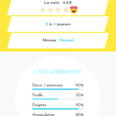
La note :
4.5/5
2
4
à
joueurs
Niveau :
Normal
L'ESCAPE
O
MÈTRE
Décor / immersion
90%
Fouille
50%
Énigmes
90%
Manipulation
80%