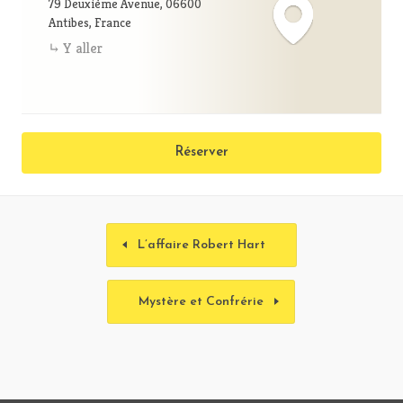
79 Deuxième Avenue, 06600
Antibes, France
Y aller
Réserver
L’affaire Robert Hart
Mystère et Confrérie