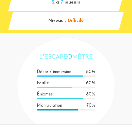
2
7
à
joueurs
Niveau :
Difficile
L'ESCAPE
O
MÈTRE
Décor / immersion
80%
Fouille
60%
Énigmes
80%
Manipulation
70%