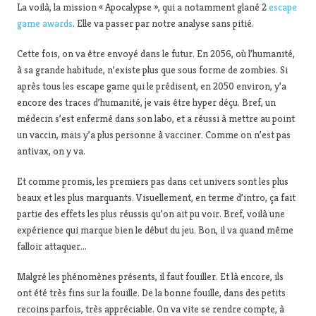
La voilà, la mission « Apocalypse », qui a notamment glané 2
escape
game awards
. Elle va passer par notre analyse sans pitié.
Cette fois, on va être envoyé dans le futur. En 2056, où l’humanité,
à sa grande habitude, n’existe plus que sous forme de zombies. Si
après tous les escape game qui le prédisent, en 2050 environ, y’a
encore des traces d’humanité, je vais être hyper déçu. Bref, un
médecin s’est enfermé dans son labo, et a réussi à mettre au point
un vaccin, mais y’a plus personne à vacciner. Comme on n’est pas
antivax, on y va.
Et comme promis, les premiers pas dans cet univers sont les plus
beaux et les plus marquants. Visuellement, en terme d’intro, ça fait
partie des effets les plus réussis qu’on ait pu voir. Bref, voilà une
expérience qui marque bien le début du jeu. Bon, il va quand même
falloir attaquer…
Malgré les phénomènes présents, il faut fouiller. Et là encore, ils
ont été très fins sur la fouille. De la bonne fouille, dans des petits
recoins parfois, très appréciable. On va vite se rendre compte, à