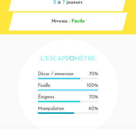
2
7
à
joueurs
Niveau :
Facile
L'ESCAPE
O
MÈTRE
Décor / immersion
70%
Fouille
100%
Énigmes
70%
Manipulation
60%