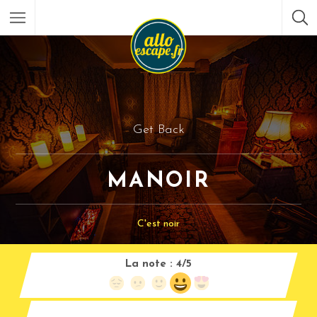
Get Back
MANOIR
C'est noir
La note :
4/5