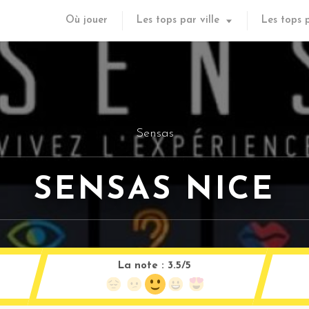
Où jouer
Les tops par ville
Les tops 
Sensas
SENSAS NICE
La note :
3.5/5