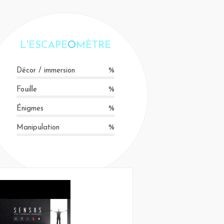
L'ESCAPE
O
MÈTRE
Décor / immersion
%
Fouille
%
Énigmes
%
Manipulation
%