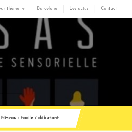
par thème
Barcelone
Les actus
Contact
Niveau :
Facile / débutant