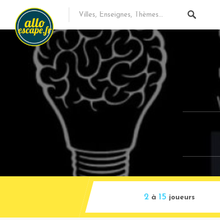
2
15
à
joueurs