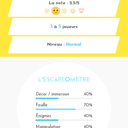
La note :
2.5/5
3
5
à
joueurs
Niveau :
Normal
L'ESCAPE
O
MÈTRE
Décor / immersion
40%
Fouille
70%
Énigmes
40%
Manipulation
40%