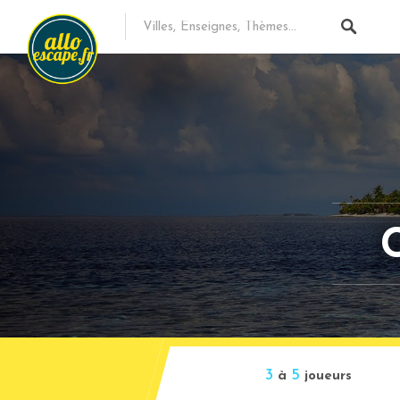
3
5
à
joueurs