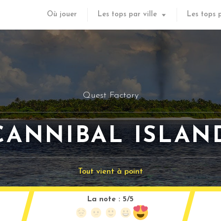
Où jouer
Les tops par ville
Les tops 
Quest Factory
CANNIBAL ISLAN
Tout vient à point
La note :
5/5