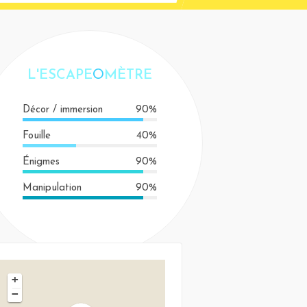
L'ESCAPE
O
MÈTRE
Décor / immersion
90%
Fouille
40%
Énigmes
90%
Manipulation
90%
+
−