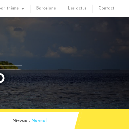
par thème
Barcelone
Les actus
Contact
D
Niveau :
Normal