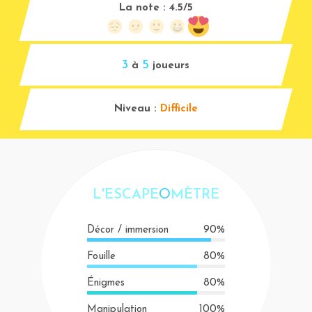
La note :
4.5/5
3
5
à
joueurs
Niveau :
Difficile
L'ESCAPE
O
MÈTRE
Décor / immersion
90%
Fouille
80%
Énigmes
80%
Manipulation
100%