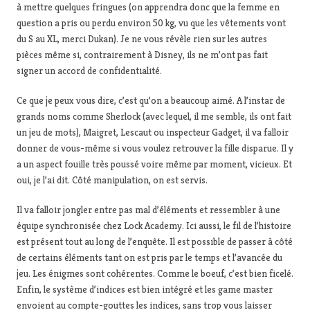
à mettre quelques fringues (on apprendra donc que la femme en
question a pris ou perdu environ 50 kg, vu que les vêtements vont
du S au XL, merci Dukan). Je ne vous révèle rien sur les autres
pièces même si, contrairement à Disney, ils ne m’ont pas fait
signer un accord de confidentialité.
Ce que je peux vous dire, c’est qu’on a beaucoup aimé. A l’instar de
grands noms comme Sherlock (avec lequel, il me semble, ils ont fait
un jeu de mots), Maigret, Lescaut ou inspecteur Gadget, il va falloir
donner de vous-même si vous voulez retrouver la fille disparue. Il y
a un aspect fouille très poussé voire même par moment, vicieux. Et
oui, je l’ai dit. Côté manipulation, on est servis.
Il va falloir jongler entre pas mal d’éléments et ressembler à une
équipe synchronisée chez Lock Academy. Ici aussi, le fil de l’histoire
est présent tout au long de l’enquête. Il est possible de passer à côté
de certains éléments tant on est pris par le temps et l’avancée du
jeu. Les énigmes sont cohérentes. Comme le boeuf, c’est bien ficelé.
Enfin, le système d’indices est bien intégré et les game master
envoient au compte-gouttes les indices, sans trop vous laisser