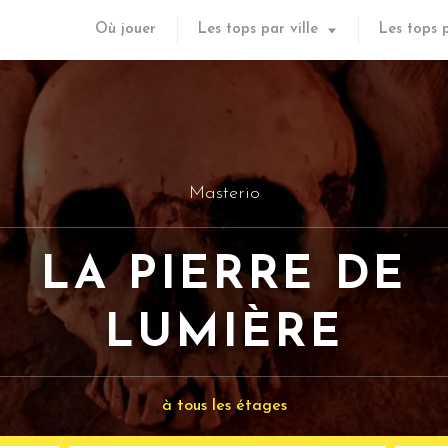
Où jouer
Les tops par ville
Les tops 
Masterio
LA PIERRE DE
LUMIÈRE
à tous les étages