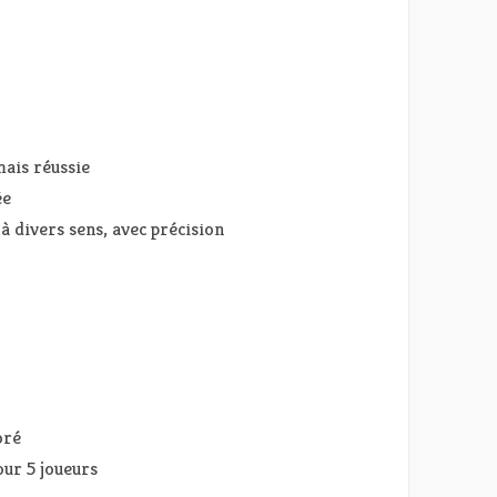
mais réussie
ée
à divers sens, avec précision
oré
our 5 joueurs