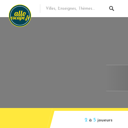
2
5
à
joueurs