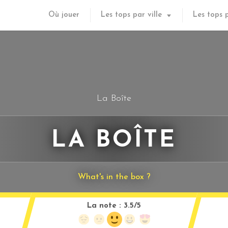
Où jouer
Les tops par ville
Les tops 
La Boîte
LA BOÎTE
What's in the box ?
La note :
3.5/5