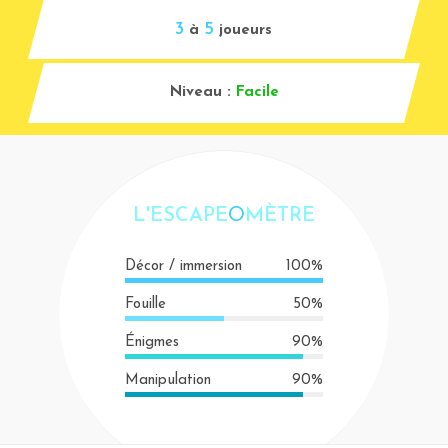
3
5
à
joueurs
Niveau :
Facile
L'ESCAPE
O
MÈTRE
Décor / immersion
100%
Fouille
50%
Énigmes
90%
Manipulation
90%