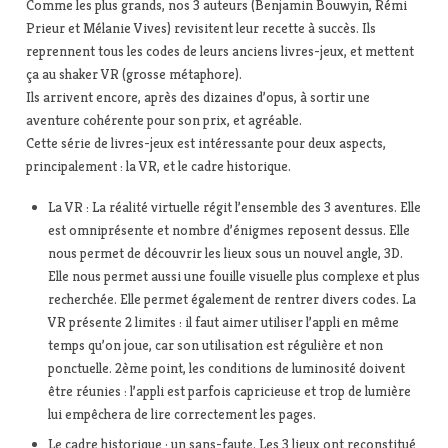
Comme les plus grands, nos 3 auteurs (Benjamin Bouwyin, Rémi
Prieur et Mélanie Vives) revisitent leur recette à succès. Ils
reprennent tous les codes de leurs anciens livres-jeux, et mettent
ça au shaker VR (grosse métaphore).
Ils arrivent encore, après des dizaines d’opus, à sortir une
aventure cohérente pour son prix, et agréable.
Cette série de livres-jeux est intéressante pour deux aspects,
principalement : la VR, et le cadre historique.
La VR : La réalité virtuelle régit l’ensemble des 3 aventures. Elle
est omniprésente et nombre d’énigmes reposent dessus. Elle
nous permet de découvrir les lieux sous un nouvel angle, 3D.
Elle nous permet aussi une fouille visuelle plus complexe et plus
recherchée. Elle permet également de rentrer divers codes. La
VR présente 2 limites : il faut aimer utiliser l’appli en même
temps qu’on joue, car son utilisation est régulière et non
ponctuelle. 2ème point, les conditions de luminosité doivent
être réunies : l’appli est parfois capricieuse et trop de lumière
lui empêchera de lire correctement les pages.
Le cadre historique : un sans-faute. Les 3 lieux ont reconstitué