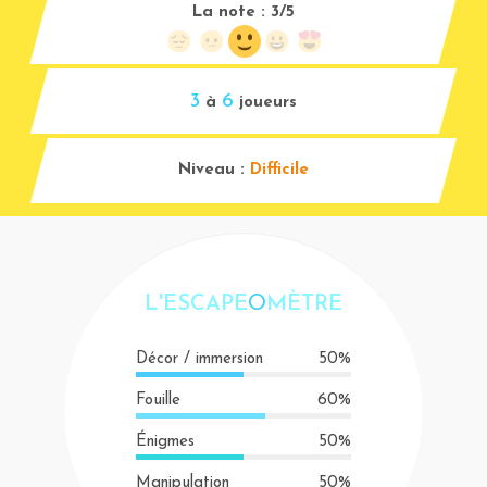
La note :
3/5
3
6
à
joueurs
Niveau :
Difficile
L'ESCAPE
O
MÈTRE
Décor / immersion
50%
Fouille
60%
Énigmes
50%
Manipulation
50%