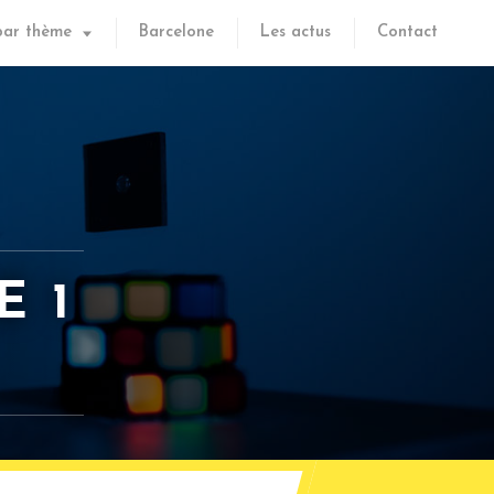
par thème
Barcelone
Les actus
Contact
E 1