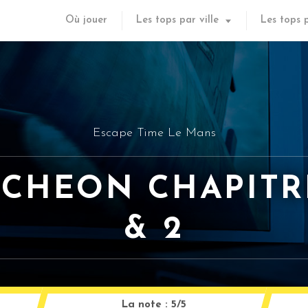
Où jouer
Les tops par ville
Les tops 
Escape Time Le Mans
CHEON CHAPITR
& 2
La note :
5/5