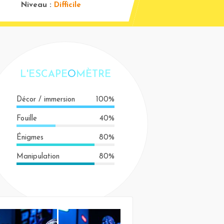
Niveau :
Difficile
L'ESCAPE
O
MÈTRE
Décor / immersion
100%
Fouille
40%
Énigmes
80%
Manipulation
80%