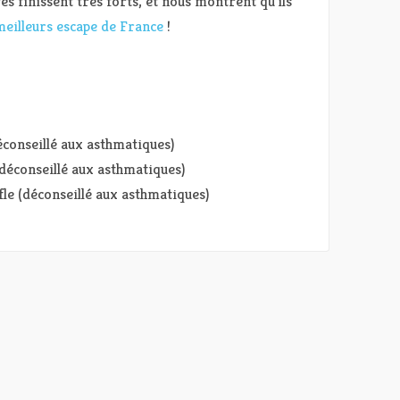
res finissent très forts, et nous montrent qu’ils
meilleurs escape de France
!
éconseillé aux asthmatiques)
(déconseillé aux asthmatiques)
le (déconseillé aux asthmatiques)