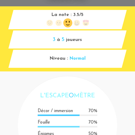
La note :
3.5/5
3
5
à
joueurs
Niveau :
Normal
L'ESCAPE
O
MÈTRE
Décor / immersion
70%
Fouille
70%
Énigmes
50%