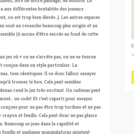
ient, lors de notre passage, de solidité. Le
a aux différentes brutalités des joueurs
, on est trop bien élevés ;). Les autres espaces
eu sont en revanche beaucoup plus exigüs et ne
semble (à moins d’être serrés au fond de cette
1
 jeu où « on ne s’arrête pas, on ne se tourne
et conçue dans un style particulier. La
nas, tous identiques. Il va donc falloir essayer
squ’à trouver le bon. Cela peut sembler
denas rend le jeu très excitant. Un cadenas peut
ment… un code! Et c’est reparti pour essayer
 conçues pour ne pas être trop tordues et ne pas
 crayon et feuille. Cela peut donc ne pas plaire
n. Beaucoup se joue dans la rapidité et
de fouille et quelques manipulations ajoutent