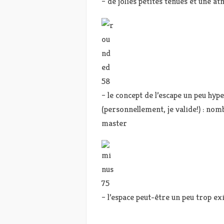
– de jolies petites tenues et une 
– le concept de l’escape un peu hy
(personnellement, je valide!) : no
master
– l’espace peut-être un peu trop e