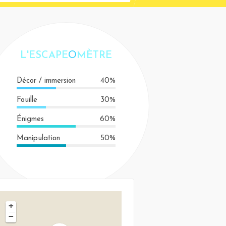
L'ESCAPE
O
MÈTRE
Décor / immersion
40%
Fouille
30%
Énigmes
60%
Manipulation
50%
+
−