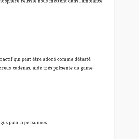
atmosphère réussie nous mettent dans l’ambiance
peractif qui peut être adoré comme détesté
mbreux cadenas, aide très présente du game-
xigüs pour 5 personnes