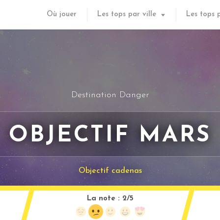
Où jouer
Les tops par ville
Les tops 
Destination Danger
OBJECTIF MARS
Objectif cadenas
La note :
2/5