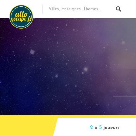
2
5
à
joueurs