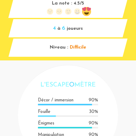
La note :
4.5/5
4
6
à
joueurs
Niveau :
Difficile
L'ESCAPE
O
MÈTRE
Décor / immersion
90%
Fouille
30%
Énigmes
90%
Manipulation
90%