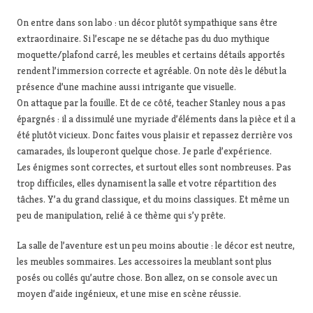
On entre dans son labo : un décor plutôt sympathique sans être
extraordinaire. Si l’escape ne se détache pas du duo mythique
moquette/plafond carré, les meubles et certains détails apportés
rendent l’immersion correcte et agréable. On note dès le début la
présence d’une machine aussi intrigante que visuelle.
On attaque par la fouille. Et de ce côté, teacher Stanley nous a pas
épargnés : il a dissimulé une myriade d’éléments dans la pièce et il a
été plutôt vicieux. Donc faites vous plaisir et repassez derrière vos
camarades, ils louperont quelque chose. Je parle d’expérience.
Les énigmes sont correctes, et surtout elles sont nombreuses. Pas
trop difficiles, elles dynamisent la salle et votre répartition des
tâches. Y’a du grand classique, et du moins classiques. Et même un
peu de manipulation, relié à ce thème qui s’y prête.
La salle de l’aventure est un peu moins aboutie : le décor est neutre,
les meubles sommaires. Les accessoires la meublant sont plus
posés ou collés qu’autre chose. Bon allez, on se console avec un
moyen d’aide ingénieux, et une mise en scène réussie.