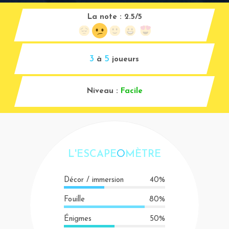
La note :
2.5/5
3
5
à
joueurs
Niveau :
Facile
L'ESCAPE
O
MÈTRE
Décor / immersion
40%
Fouille
80%
Énigmes
50%