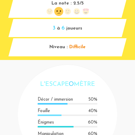
La note :
2.5/5
3
6
à
joueurs
Niveau :
Difficile
L'ESCAPE
O
MÈTRE
Décor / immersion
50%
Fouille
40%
Énigmes
60%
Manipulation
60%