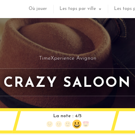
Où jouer
Les tops par ville
Les tops 
TimeXperience Avignon
CRAZY SALOON
La note :
4/5