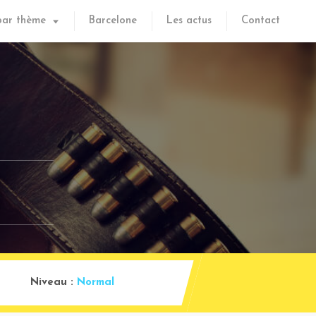
par thème
Barcelone
Les actus
Contact
Niveau :
Normal