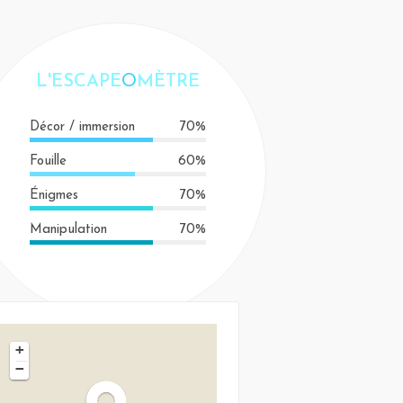
L'ESCAPE
O
MÈTRE
Décor / immersion
70%
Fouille
60%
Énigmes
70%
Manipulation
70%
+
−