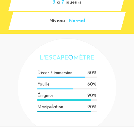
3
7
à
joueurs
Niveau :
Normal
L'ESCAPE
O
MÈTRE
Décor / immersion
80%
Fouille
60%
Énigmes
90%
Manipulation
90%