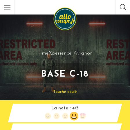
TimeXperience Avignon
BASE C-18
Touché coulé
La note :
4/5