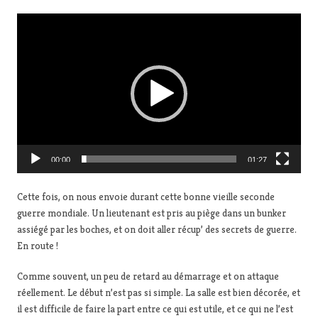
L
e
c
t
e
u
r
v
i
00:00
01:27
d
é
Cette fois, on nous envoie durant cette bonne vieille seconde
o
guerre mondiale. Un lieutenant est pris au piège dans un bunker
assiégé par les boches, et on doit aller récup’ des secrets de guerre.
En route !
Comme souvent, un peu de retard au démarrage et on attaque
réellement. Le début n’est pas si simple. La salle est bien décorée, et
il est difficile de faire la part entre ce qui est utile, et ce qui ne l’est