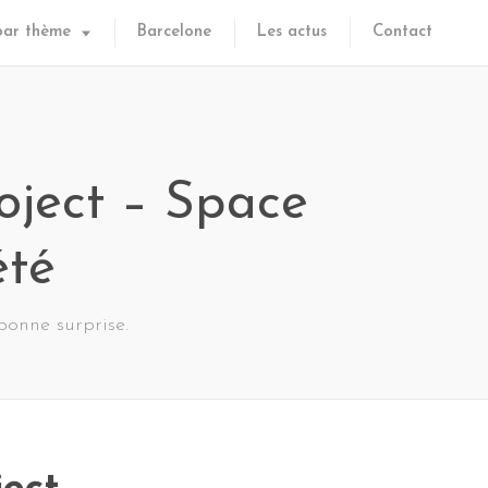
par thème
Barcelone
Les actus
Contact
roject – Space
été
 bonne surprise.