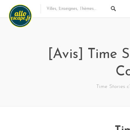
[Avis] Time S
Co
Time Stories c’