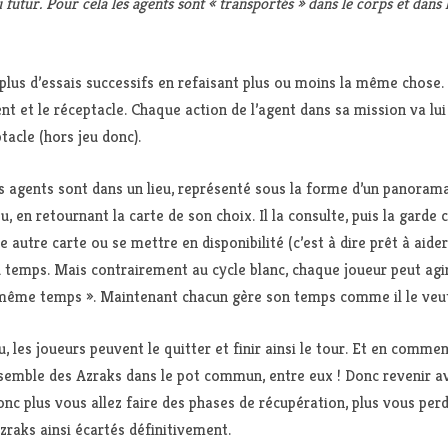
tur. Pour cela les agents sont « transportés » dans le corps et dans l
c, plus d’essais successifs en refaisant plus ou moins la même chose
gent et le réceptacle. Chaque action de l’agent dans sa mission va lu
acle (hors jeu donc).
s agents sont dans un lieu, représenté sous la forme d’un panoram
eu, en retournant la carte de son choix. Il la consulte, puis la garde 
e autre carte ou se mettre en disponibilité (c’est à dire prêt à aider
 temps. Mais contrairement au cycle blanc, chaque joueur peut agir 
 même temps ». Maintenant chacun gère son temps comme il le veu
eu, les joueurs peuvent le quitter et finir ainsi le tour. Et en comm
ensemble des Azraks dans le pot commun, entre eux ! Donc revenir av
onc plus vous allez faire des phases de récupération, plus vous per
raks ainsi écartés définitivement.