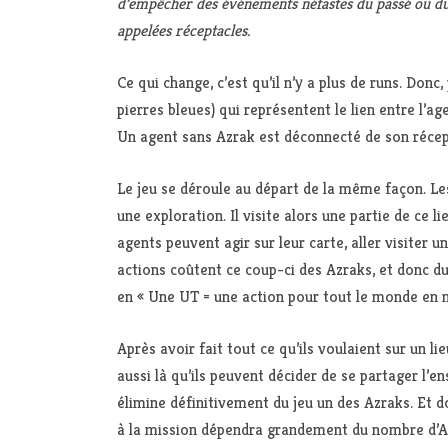
d’empêcher des événements néfastes du passé ou du fu
appelées réceptacles.
Ce qui change, c’est qu’il n’y a plus de runs. Don
pierres bleues) qui représentent le lien entre l’a
Un agent sans Azrak est déconnecté de son récept
Le jeu se déroule au départ de la même façon. Le
une exploration. Il visite alors une partie de ce li
agents peuvent agir sur leur carte, aller visiter un
actions coûtent ce coup-ci des Azraks, et donc du
en « Une UT = une action pour tout le monde en
Après avoir fait tout ce qu’ils voulaient sur un li
aussi là qu’ils peuvent décider de se partager l’
élimine définitivement du jeu un des Azraks. Et d
à la mission dépendra grandement du nombre d’Az