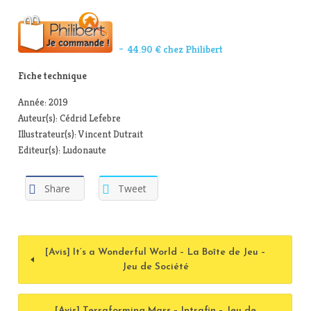
– 44.90 € chez Philibert
Fiche technique
Année: 2019
Auteur(s): Cédrid Lefebre
Illustrateur(s): Vincent Dutrait
Editeur(s): Ludonaute
Share
Tweet
[Avis] It’s a Wonderful World – La Boîte de Jeu –
Jeu de Société
[Avis] Terraforming Mars – Intrafin – Jeu de