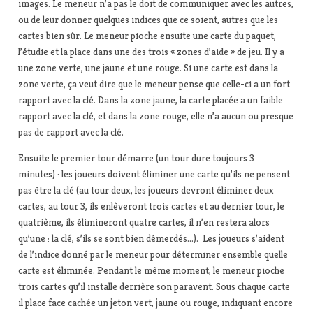
images. Le meneur n’a pas le doit de communiquer avec les autres,
ou de leur donner quelques indices que ce soient, autres que les
cartes bien sûr. Le meneur pioche ensuite une carte du paquet,
l’étudie et la place dans une des trois « zones d’aide » de jeu. Il y a
une zone verte, une jaune et une rouge. Si une carte est dans la
zone verte, ça veut dire que le meneur pense que celle-ci a un fort
rapport avec la clé. Dans la zone jaune, la carte placée a un faible
rapport avec la clé, et dans la zone rouge, elle n’a aucun ou presque
pas de rapport avec la clé.
Ensuite le premier tour démarre (un tour dure toujours 3
minutes) : les joueurs doivent éliminer une carte qu’ils ne pensent
pas être la clé (au tour deux, les joueurs devront éliminer deux
cartes, au tour 3, ils enlèveront trois cartes et au dernier tour, le
quatrième, ils élimineront quatre cartes, il n’en restera alors
qu’une : la clé, s’ils se sont bien démerdés…). Les joueurs s’aident
de l’indice donné par le meneur pour déterminer ensemble quelle
carte est éliminée. Pendant le même moment, le meneur pioche
trois cartes qu’il installe derrière son paravent. Sous chaque carte
il place face cachée un jeton vert, jaune ou rouge, indiquant encore