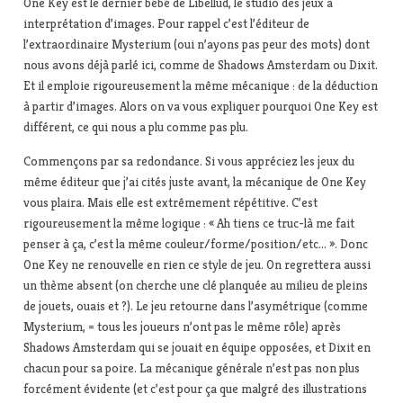
One Key est le dernier bébé de Libellud, le studio des jeux à
interprétation d’images. Pour rappel c’est l’éditeur de
l’extraordinaire Mysterium (oui n’ayons pas peur des mots) dont
nous avons déjà parlé ici, comme de Shadows Amsterdam ou Dixit.
Et il emploie rigoureusement la même mécanique : de la déduction
à partir d’images. Alors on va vous expliquer pourquoi One Key est
différent, ce qui nous a plu comme pas plu.
Commençons par sa redondance. Si vous appréciez les jeux du
même éditeur que j’ai cités juste avant, la mécanique de One Key
vous plaira. Mais elle est extrêmement répétitive. C’est
rigoureusement la même logique : « Ah tiens ce truc-là me fait
penser à ça, c’est la même couleur/forme/position/etc… ». Donc
One Key ne renouvelle en rien ce style de jeu. On regrettera aussi
un thème absent (on cherche une clé planquée au milieu de pleins
de jouets, ouais et ?). Le jeu retourne dans l’asymétrique (comme
Mysterium, = tous les joueurs n’ont pas le même rôle) après
Shadows Amsterdam qui se jouait en équipe opposées, et Dixit en
chacun pour sa poire. La mécanique générale n’est pas non plus
forcément évidente (et c’est pour ça que malgré des illustrations