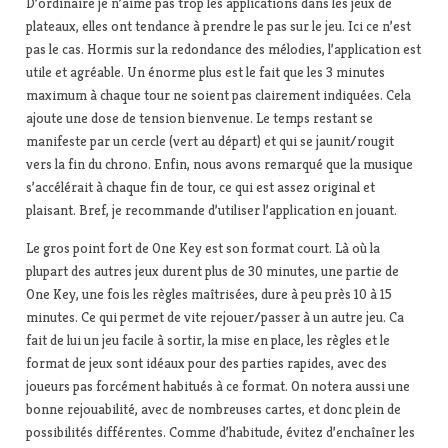
D’ordinaire je n’aime pas trop les applications dans les jeux de
plateaux, elles ont tendance à prendre le pas sur le jeu. Ici ce n’est
pas le cas. Hormis sur la redondance des mélodies, l’application est
utile et agréable. Un énorme plus est le fait que les 3 minutes
maximum à chaque tour ne soient pas clairement indiquées. Cela
ajoute une dose de tension bienvenue. Le temps restant se
manifeste par un cercle (vert au départ) et qui se jaunit/rougit
vers la fin du chrono. Enfin, nous avons remarqué que la musique
s’accélérait à chaque fin de tour, ce qui est assez original et
plaisant. Bref, je recommande d’utiliser l’application en jouant.
Le gros point fort de One Key est son format court. Là où la
plupart des autres jeux durent plus de 30 minutes, une partie de
One Key, une fois les règles maîtrisées, dure à peu près 10 à 15
minutes. Ce qui permet de vite rejouer/passer à un autre jeu. Ca
fait de lui un jeu facile à sortir, la mise en place, les règles et le
format de jeux sont idéaux pour des parties rapides, avec des
joueurs pas forcément habitués à ce format. On notera aussi une
bonne rejouabilité, avec de nombreuses cartes, et donc plein de
possibilités différentes. Comme d’habitude, évitez d’enchaîner les