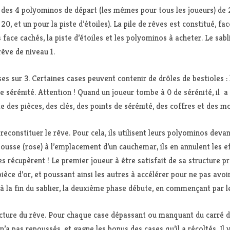
 des 4 polyominos de départ (les mêmes pour tous les joueurs) de 2 
0, et un pour la piste d’étoiles). La pile de rêves est constitué, f
face cachés, la piste d’étoiles et les polyominos à acheter. Le sab
rêve de niveau 1.
ses sur 3. Certaines cases peuvent contenir de drôles de bestioles :
de sérénité. Attention ! Quand un joueur tombe à 0 de sérénité, il a
des pièces, des clés, des points de sérénité, des coffres et des mo
reconstituer le rêve. Pour cela, ils utilisent leurs polyominos devan
ousse (rose) à l’emplacement d’un cauchemar, ils en annulent les effe
es récupèrent ! Le premier joueur à être satisfait de sa structure p
pièce d’or, et poussant ainsi les autres à accélérer pour ne pas avo
 à la fin du sablier, la deuxième phase débute, en commençant par le
ucture du rêve. Pour chaque case dépassant ou manquant du carré de
l n’a pas repoussés, et gagne les bonus des cases qu’il a récoltés. I