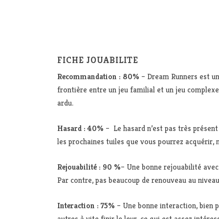
FICHE JOUABILITE
Recommandation : 80%
– Dream Runners est un j
frontière entre un jeu familial et un jeu comple
ardu.
Hasard : 40%
– Le hasard n’est pas très présent
les prochaines tuiles que vous pourrez acquérir, 
Rejouabilité : 90 %
– Une bonne rejouabilité avec
Par contre, pas beaucoup de renouveau au nivea
Interaction : 75%
– Une bonne interaction, bien p
autres à vite finir le leur, ce qui est assez intér