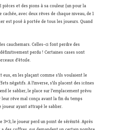
pièces et des pions à sa couleur (un pour la
ace cachée, avec deux rêves de chaque niveau, de 1
lier est posé à portée de tous les joueurs. Quand
 les cauchemars. Celles-ci font perdre des
 définitivement perdu ! Certaines cases sont
rceaux d’étoile.
t eux, en les plaçant comme s’ils voulaient le
ts négatifs. A l’inverse, s’ils placent des icônes
rend le sablier, le place sur l’emplacement prévu
ir leur rêve mal conçu avant la fin du temps
 joueur ayant attrapé le sablier.
 3×3, le joueur perd un point de sérénité. Après
l y a des coffres, qui demandent un certain nombre