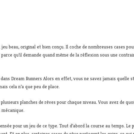
eu beau, original et bien conçu. Il coche de nombreuses cases pour s
xe parce qu’il demande quand même de la réflexion sous une contrai
 dans Dream Runners Alors en effet, vous ne savez jamais quelle st
mais cela n’a que peu de place.
 plusieurs planches de rêves pour chaque niveau. Vous avez de quoi 
u mécanique.
ensée pour un jeu de ce type. Tout d’abord la course au temps. Le 
essant. Et en plus, certaines cases du rêve partagent les gains, ce qu