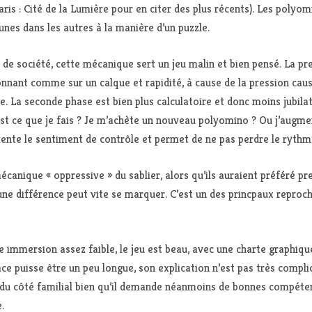
s : Cité de la Lumière pour en citer des plus récents). Les polyom
 unes dans les autres à la manière d’un puzzle.
 de société, cette mécanique sert un jeu malin et bien pensé. La pre
tionnant comme sur un calque et rapidité, à cause de la pression cau
. La seconde phase est bien plus calculatoire et donc moins jubil
’est ce que je fais ? Je m’achète un nouveau polyomino ? Ou j’augmen
gmente le sentiment de contrôle et permet de ne pas perdre le rythm
canique « oppressive » du sablier, alors qu’ils auraient préféré pre
une différence peut vite se marquer. C’est un des princpaux reproc
ne immersion assez faible, le jeu est beau, avec une charte graphiqu
lace puisse être un peu longue, son explication n’est pas très comp
t du côté familial bien qu’il demande néanmoins de bonnes compéten
.