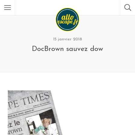
15 janvier 2018
DocBrown sauvez dow