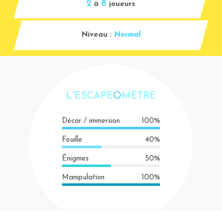
2
8
à
joueurs
Niveau :
Normal
L'ESCAPE
O
MÈTRE
Décor / immersion
100%
Fouille
40%
Énigmes
50%
Manipulation
100%