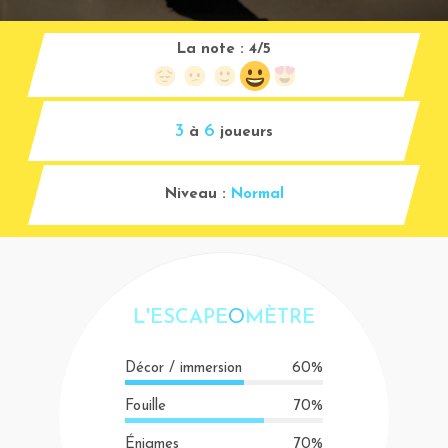
La note :
4/5
3
6
à
joueurs
Niveau :
Normal
L'ESCAPE
O
MÈTRE
Décor / immersion
60%
Fouille
70%
Énigmes
70%