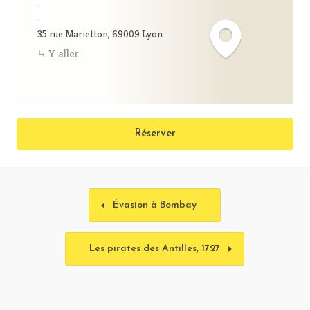
+
−
35 rue Marietton, 69009 Lyon
Y aller
Réserver
Évasion à Bombay
Les pirates des Antilles, 1727