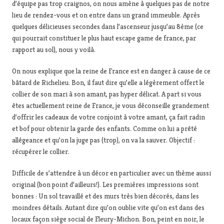
d’équipe pas trop craignos, on nous amène à quelques pas de notre
lieu de rendez-vous et on entre dans un grand immeuble. Après
quelques délicieuses secondes dans l’ascenseur jusqu’au 8ème (ce
qui pourrait constituer le plus haut escape game de france, par
rapport au sol), nous y voilà.
On nous explique que la reine de France est en danger à cause de ce
bâtard de Richelieu. Bon, il faut dire qu’elle a légèrement offert le
collier de son mari à son amant, pas hyper délicat. A part si vous
êtes actuellement reine de France, je vous déconseille grandement
d’offrir les cadeaux de votre conjoint à votre amant, ça fait radin
et bof pour obtenir la garde des enfants. Comme on lui a prêté
allégeance et qu’on la juge pas (trop), on va la sauver. Objectif :
récupérer le collier.
Difficile de s’attendre à un décor en particulier avec un thème aussi
original (bon point d’ailleurs!). Les premières impressions sont
bonnes : Un sol travaillé et des murs très bien décorés, dans les
moindres détails. Autant dire qu’on oublie vite qu’on est dans des
locaux façon siège social de Fleury-Michon. Bon, peint en noir, le