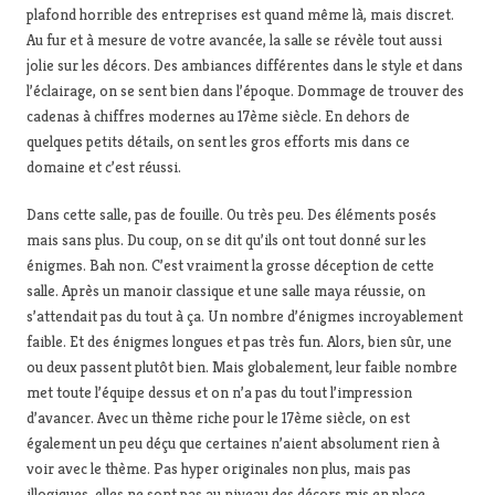
plafond horrible des entreprises est quand même là, mais discret.
Au fur et à mesure de votre avancée, la salle se révèle tout aussi
jolie sur les décors. Des ambiances différentes dans le style et dans
l’éclairage, on se sent bien dans l’époque. Dommage de trouver des
cadenas à chiffres modernes au 17ème siècle. En dehors de
quelques petits détails, on sent les gros efforts mis dans ce
domaine et c’est réussi.
Dans cette salle, pas de fouille. Ou très peu. Des éléments posés
mais sans plus. Du coup, on se dit qu’ils ont tout donné sur les
énigmes. Bah non. C’est vraiment la grosse déception de cette
salle. Après un manoir classique et une salle maya réussie, on
s’attendait pas du tout à ça. Un nombre d’énigmes incroyablement
faible. Et des énigmes longues et pas très fun. Alors, bien sûr, une
ou deux passent plutôt bien. Mais globalement, leur faible nombre
met toute l’équipe dessus et on n’a pas du tout l’impression
d’avancer. Avec un thème riche pour le 17ème siècle, on est
également un peu déçu que certaines n’aient absolument rien à
voir avec le thème. Pas hyper originales non plus, mais pas
illogiques, elles ne sont pas au niveau des décors mis en place.