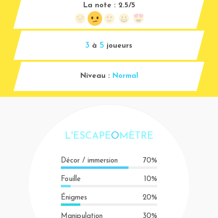
La note :
2.5/5
3
5
à
joueurs
Niveau :
Normal
L'ESCAPE
O
MÈTRE
Décor / immersion
70%
Fouille
10%
Énigmes
20%
Manipulation
30%