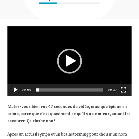
L
e
c
t
e
u
r
v
i
00:00
00:47
d
é
Matez-vous bien vos 47 secondes de vidéo, musique épique en
o
prime, parce que c’est quasiment ce qu’il y a de mieux, autant les
savourer. Ça clashe non?
Après un accueil sympa et un brainstorming pour choisir un nom