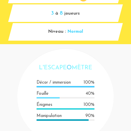
3
8
à
joueurs
Niveau :
Normal
L'ESCAPE
O
MÈTRE
Décor / immersion
100%
Fouille
40%
Énigmes
100%
Manipulation
90%