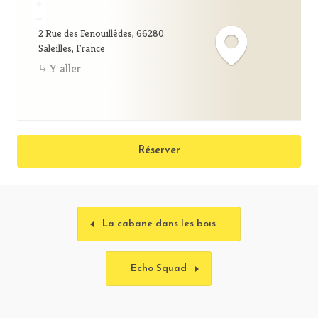
+
−
2 Rue des Fenouillèdes, 66280
Saleilles, France
Y aller
Réserver
La cabane dans les bois
Echo Squad