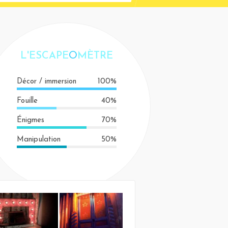
L'ESCAPE
O
MÈTRE
Décor / immersion
100%
Fouille
40%
Énigmes
70%
Manipulation
50%