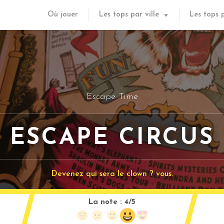
Où jouer
Les tops par ville
Les tops 
Escape Time
ESCAPE CIRCUS
Devenez qui sera le clown ? vous.
La note :
4/5