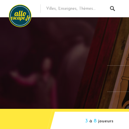
3
8
à
joueurs