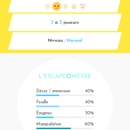
3
5
à
joueurs
Niveau :
Normal
L'ESCAPE
O
MÈTRE
Décor / immersion
40%
Fouille
40%
Énigmes
30%
Manipulation
60%