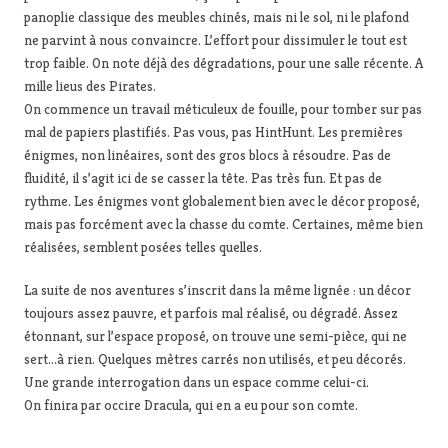
panoplie classique des meubles chinés, mais ni le sol, ni le plafond
ne parvint à nous convaincre. L’effort pour dissimuler le tout est
trop faible. On note déjà des dégradations, pour une salle récente. A
mille lieus des Pirates.
On commence un travail méticuleux de fouille, pour tomber sur pas
mal de papiers plastifiés. Pas vous, pas HintHunt. Les premières
énigmes, non linéaires, sont des gros blocs à résoudre. Pas de
fluidité, il s’agit ici de se casser la tête. Pas très fun. Et pas de
rythme. Les énigmes vont globalement bien avec le décor proposé,
mais pas forcément avec la chasse du comte. Certaines, même bien
réalisées, semblent posées telles quelles.
La suite de nos aventures s’inscrit dans la même lignée : un décor
toujours assez pauvre, et parfois mal réalisé, ou dégradé. Assez
étonnant, sur l’espace proposé, on trouve une semi-pièce, qui ne
sert…à rien. Quelques mètres carrés non utilisés, et peu décorés.
Une grande interrogation dans un espace comme celui-ci.
On finira par occire Dracula, qui en a eu pour son comte.