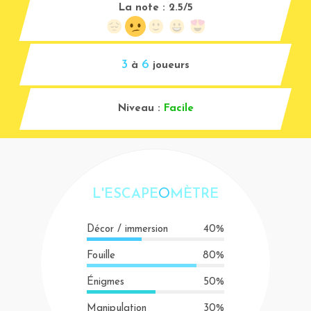
La note :
2.5/5
3
6
à
joueurs
Niveau :
Facile
L'ESCAPE
O
MÈTRE
Décor / immersion
40%
Fouille
80%
Énigmes
50%
Manipulation
30%