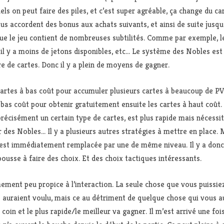
s on peut faire des piles, et c’est super agréable, ça change du ca
 accordent des bonus aux achats suivants, et ainsi de suite jusqu’à
 que le jeu contient de nombreuses subtilités. Comme par exemple, le
il y a moins de jetons disponibles, etc… Le système des Nobles est l
e de cartes. Donc il y a plein de moyens de gagner.
artes à bas coût pour accumuler plusieurs cartes à beaucoup de PV 
 à bas coût pour obtenir gratuitement ensuite les cartes à haut coût
précisément un certain type de cartes, est plus rapide mais nécessit
 des Nobles… Il y a plusieurs autres stratégies à mettre en place. M
le est immédiatement remplacée par une de même niveau. Il y a don
 pousse à faire des choix. Et des choix tactiques intéressants.
ment peu propice à l’interaction. La seule chose que vous puissiez
ls auraient voulu, mais ce au détriment de quelque chose qui vous a
oin et le plus rapide/le meilleur va gagner. Il m’est arrivé une fois