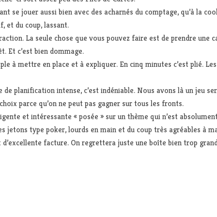
vant se jouer aussi bien avec des acharnés du comptage, qu’à la co
f, et du coup, lassant.
raction. La seule chose que vous pouvez faire est de prendre une c
rêt. Et c’est bien dommage.
 à mettre en place et à expliquer. En cinq minutes c’est plié. Les p
 de planification intense, c’est indéniable. Nous avons là un jeu s
hoix parce qu’on ne peut pas gagner sur tous les fronts.
igente et intéressante « posée » sur un thème qui n’est absolumen
s jetons type poker, lourds en main et du coup très agréables à man
d’excellente facture. On regrettera juste une boîte bien trop grand