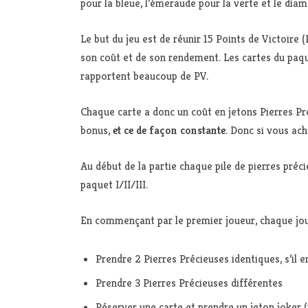
pour la bleue, l’émeraude pour la verte et le diama
Le but du jeu est de réunir 15 Points de Victoire 
son coût et de son rendement. Les cartes du paque
rapportent beaucoup de PV.
Chaque carte a donc un coût en jetons Pierres Pré
bonus,
et ce de façon constante
. Donc si vous ac
Au début de la partie chaque pile de pierres préc
paquet I/II/III.
En commençant par le premier joueur, chaque joueu
Prendre 2 Pierres Précieuses identiques, s’il 
Prendre 3 Pierres Précieuses différentes
Réserver une carte et prendre un jeton joker (