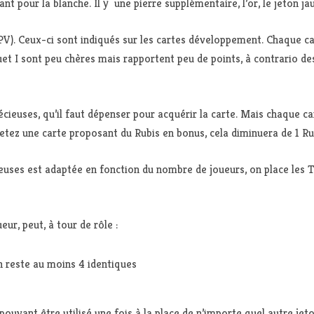
nt pour la blanche. Il y une pierre supplémentaire, l’or, le jeton ja
(PV). Ceux-ci sont indiqués sur les cartes développement. Chaque ca
t I sont peu chères mais rapportent peu de points, à contrario des
cieuses, qu’il faut dépenser pour acquérir la carte. Mais chaque ca
hetez une carte proposant du Rubis en bonus, cela diminuera de 1 Ru
ieuses est adaptée en fonction du nombre de joueurs, on place les 
r, peut, à tour de rôle :
en reste au moins 4 identiques
pouvant être utilisé une fois à la place de n’importe quel autre jeto