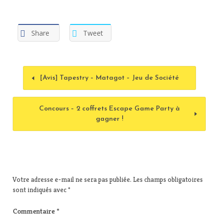
Share
Tweet
[Avis] Tapestry – Matagot – Jeu de Société
Concours – 2 coffrets Escape Game Party à
gagner !
Votre adresse e-mail ne sera pas publiée.
Les champs obligatoires
sont indiqués avec
*
Commentaire
*