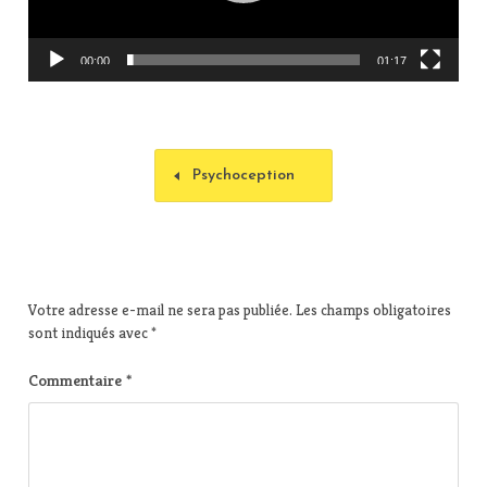
r
v
i
00:00
01:17
d
é
o
Psychoception
Votre adresse e-mail ne sera pas publiée.
Les champs obligatoires
sont indiqués avec
*
Commentaire
*