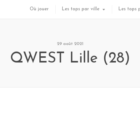
Où jouer
Les tops par ville
Les tops 
29 août 2021
QWEST Lille (28)