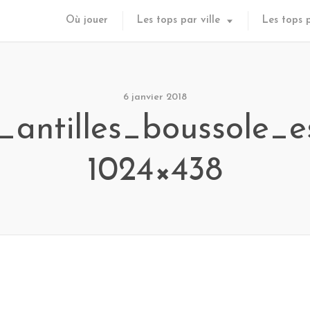
Où jouer
Les tops par ville
Les tops 
6 janvier 2018
s_antilles_boussole
1024×438