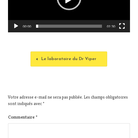
u
r
v
i
00:00
01:30
d
é
o
Le laboratoire du Dr Viper
Votre adresse e-mail ne sera pas publiée.
Les champs obligatoires
sont indiqués avec
*
Commentaire
*