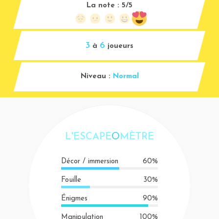
La note :
5/5
3
6
à
joueurs
Niveau :
Normal
L'ESCAPE
O
MÈTRE
Décor / immersion
60%
Fouille
30%
Énigmes
90%
Manipulation
100%