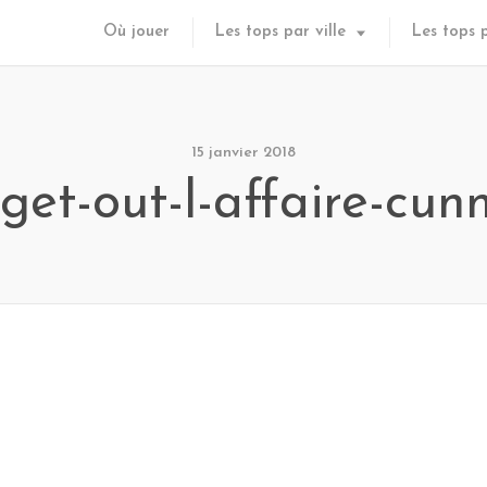
Où jouer
Les tops par ville
Les tops 
15 janvier 2018
get-out-l-affaire-cu