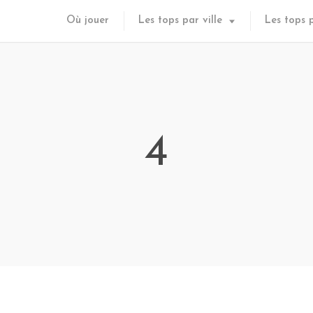
Où jouer
Les tops par ville
Les tops 
4