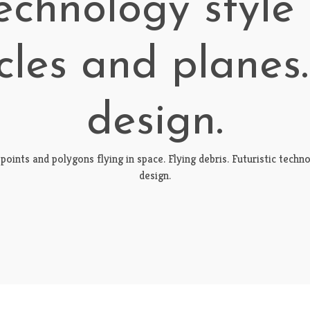
technology style 
rcles and planes.
design.
nts and polygons flying in space. Flying debris. Futuristic technolog
design.