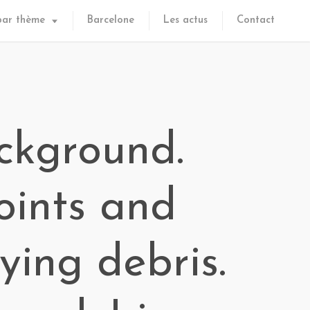
par thème
Barcelone
Les actus
Contact
ckground.
oints and
ying debris.