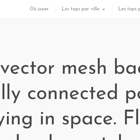
Où jouer
Les tops par ville
Les tops 
 vector mesh ba
lly connected p
ying in space. Fl