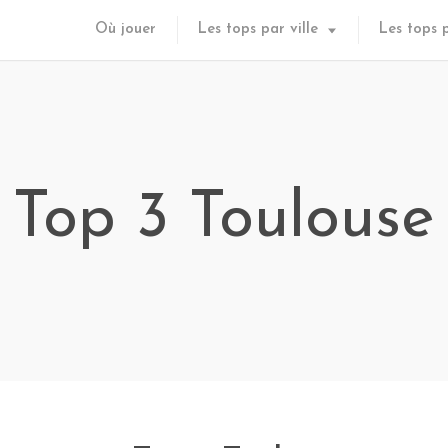
Où jouer
Les tops par ville
Les tops 
Top 3 Toulouse