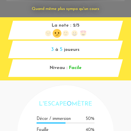
Quand même plus sympa qu'un cours
La note :
2/5
3
5
à
joueurs
Niveau :
Facile
L'ESCAPE
O
MÈTRE
Décor / immersion
50%
Fouille
40%