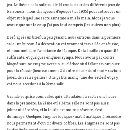
jeu. Le thème de la salle suit le fil conducteur des différents jeux de
Prizoners : nous changeons d’époque (ici, 1935) pour retrouver un
objet sur lequel une secte ennemie a mis la main.
Alors je vous
avoue que sur le coup j’ai pas tout compris (les autres non plus).
Bref, après un brief un peu gênant, nous entrons dans la première
salle : un bureau. La décoration est vraiment travaillée et réussie,
et nous met dans l’ambiance de l’époque. De la fouille en quantité
suffisante, et quelques énigmes sympa. Nous avons par contre
bloqué sur une énigme avec un jeu d’échec où il fallait savoir jouer
pour la réussir (heureusement 2 d’entre nous – dont moi – savions
jouer, de vraies génies). Une petite manip (une des seules) et ça y
est nous accédons à la 2ème salle.
Grande surprise pour celles qui s’attendaient à rester une heure
dans la première. La 2ème et la 3ème salle ne sont pas aussi
joliment décorées, et la fouille est moins présente, c’est
dommage. Quelques énigmes logiques/mathématiques à résoudre
nous permettent d’ouvrir divers coffres. Les énigmes ne sont pas
toutes linéaires et nous avons pu nous séparer en deux pour les