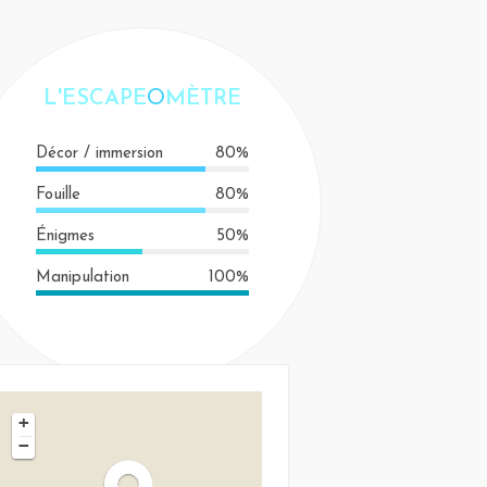
L'ESCAPE
O
MÈTRE
Décor / immersion
80%
Fouille
80%
Énigmes
50%
Manipulation
100%
+
−