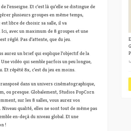
de l’enseigne. Et c’est là qu’elle se distingue de
de gérer plusieurs groupes en même temps,
st libre de choisir sa salle, il va
e. Ici, avec un maximum de 8 groupes et une
est réglé. Pas d’attente, que du jeu.
E
G
 aurez un brief qui explique l’objectif de la
P
te. Une vidéo qui semble parfois un peu longue,
. Et répété 8x, c’est du jeu en moins.
en transposé dans un univers cinématographique,
film, ou presque. Globalement, Studios PopCorn
emment, sur les 8 salles, vous aurez vos
. Niveau qualité, elles ne sont tout de même pas
emble en-deçà du niveau global. Et une
n !