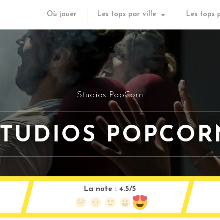
Où jouer
Les tops par ville
Les tops 
Studios PopCorn
STUDIOS POPCOR
La note :
4.5/5