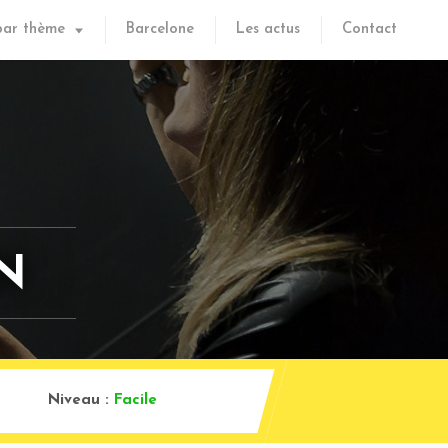
par thème
Barcelone
Les actus
Contact
N
Niveau :
Facile