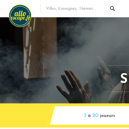
3
20
à
joueurs